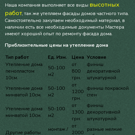
высотных
Наша компания выполняет все виды
работ
, так же утепляем фасады домов частного типа.
Самостоятельно закупаем необходимый материал, в
наличии есть все необходимые документы Мастера
имеют хороший опыт по ремонту фасада дома.
Приблизительные цены на утепление дома
Тип работ
Ед. Изм.
Цена
Условие
Утепление дома
от
финиш
50-100
пенопластом
800
декоративной
м2
10см.
грн.
штукатуркой
от
Утепление дома
50-100
финиш покраской
1200
минватой 10см.
м2
стен
грн.
от
финиш
Утепление дома
50-100
1300
декоротивной
минватой 10см.
м2
грн.
штукотуркой
от
монтаж /
разные мелкие
Другие работы
2000