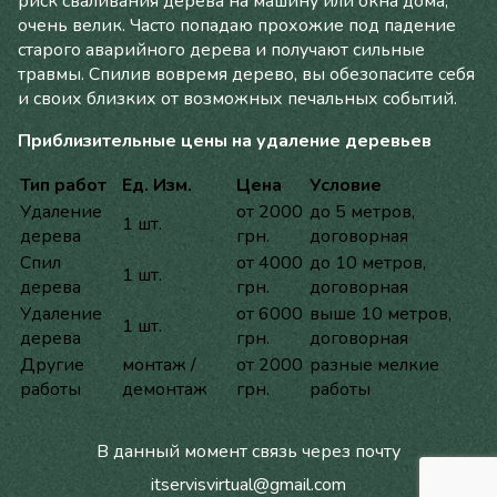
риск сваливания дерева на машину или окна дома,
очень велик. Часто попадаю прохожие под падение
старого аварийного дерева и получают сильные
травмы. Спилив вовремя дерево, вы обезопасите себя
и своих близких от возможных печальных событий.
Приблизительные цены на удаление деревьев
Тип работ
Ед. Изм.
Цена
Условие
Удаление
от 2000
до 5 метров,
1 шт.
дерева
грн.
договорная
Спил
от 4000
до 10 метров,
1 шт.
дерева
грн.
договорная
Удаление
от 6000
выше 10 метров,
1 шт.
дерева
грн.
договорная
Другие
монтаж /
от 2000
разные мелкие
работы
демонтаж
грн.
работы
В данный момент связь через почту
itservisvirtual@gmail.com