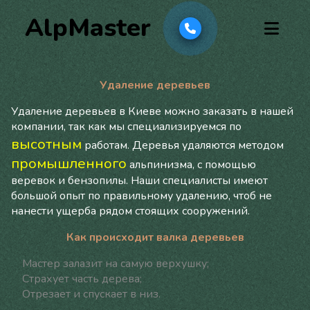
AlpMaster
Удаление деревьев
Удаление деревьев в Киеве можно заказать в нашей
компании, так как мы специализируемся по
высотным
работам. Деревья удаляются методом
промышленного
альпинизма, с помощью
веревок и бензопилы. Наши специалисты имеют
большой опыт по правильному удалению, чтоб не
нанести ущерба рядом стоящих сооружений.
Как происходит валка деревьев
Мастер залазит на самую верхушку;
Страхует часть дерева;
Отрезает и спускает в низ.